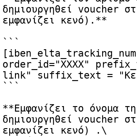
δημιουργηθεί voucher στ
εμφανίζει κενό).**

```

[iben_elta_tracking_num
order_id="ΧΧΧΧ" prefix_
link" suffix_text = "Κε
```

**Εμφανίζει το όνομα τη
δημιουργηθεί voucher στ
εμφανίζει κενό) .\
