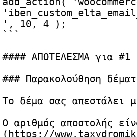
add_action( 'woocommerc
'iben_custom_elta_email
', 10, 4 );

```

#### ΑΠΟΤΕΛΕΣΜΑ για #1 
### Παρακολούθηση δέματο
Το δέμα σας απεστάλει μ
Ο αριθμός αποστολής είν