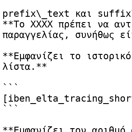
prefix\_text και suffix
**Το ΧΧΧΧ πρέπει να αντ
παραγγελίας, συνήθως εί
**Εμφανίζει το ιστορικό
λίστα.**

```

[iben_elta_tracing_shor
```

**Εμφανίζει τον αριθμό 