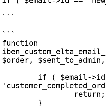
if ( $email->id == 'new
```

```

function 
iben_custom_elta_email_
$order, $sent_to_admin,
	if ( $email->id != 
'customer_completed_ord
		return;

	}
